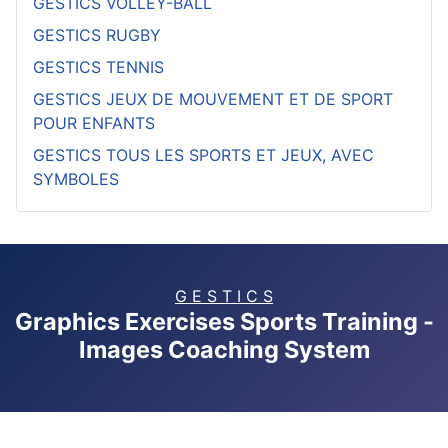
GESTICS VOLLEY-BALL
GESTICS RUGBY
GESTICS TENNIS
GESTICS JEUX DE MOUVEMENT ET DE SPORT
POUR ENFANTS
GESTICS TOUS LES SPORTS ET JEUX, AVEC
SYMBOLES
G E S T I C S
Graphics Exercises Sports Training -
Images Coaching System