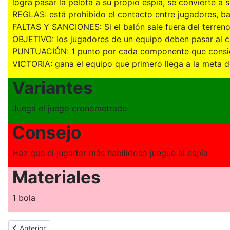
logra pasar la pelota a su propio espía, se convierte a
REGLAS: está prohibido el contacto entre jugadores, ba
FALTAS Y SANCIONES: Si el balón sale fuera del terreno 
OBJETIVO: los jugadores de un equipo deben pasar al 
PUNTUACIÓN: 1 punto por cada componente que consiga
VICTORIA: gana el equipo que primero llega a la meta d
Variantes
Juega el juego cronometrado
Consejo
Haz que el jugador más habilidoso juegue al espía
Materiales
1 bola
Artículo anterior: JUEGO DE MOVIMIENTO Y DEPORTE PARA NIÑOS 
Anterior