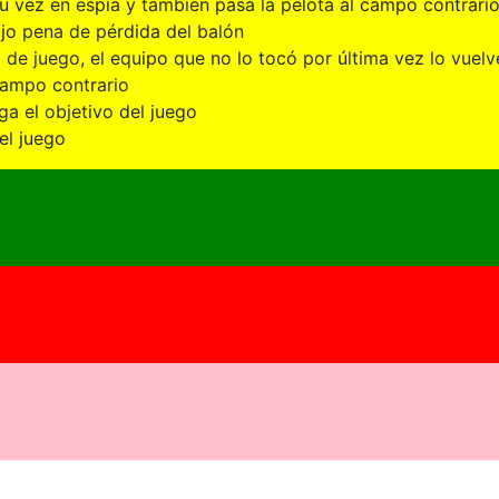
 su vez en espía y también pasa la pelota al campo contrar
jo pena de pérdida del balón
de juego, el equipo que no lo tocó por última vez lo vuelv
campo contrario
 el objetivo del juego
el juego
- No. 0023 - Yo corro, tu esquivas la pelota