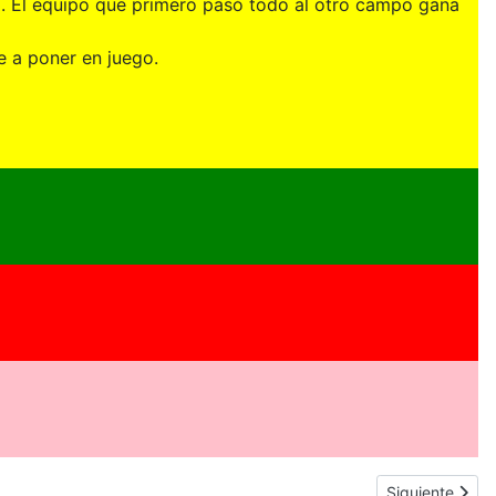
io. El equipo que primero pasó todo al otro campo gana
e a poner en juego.
Artículo sigu
Siguiente