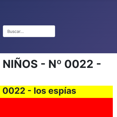
Buscar
IÑOS - Nº 0022 -
022 - los espías