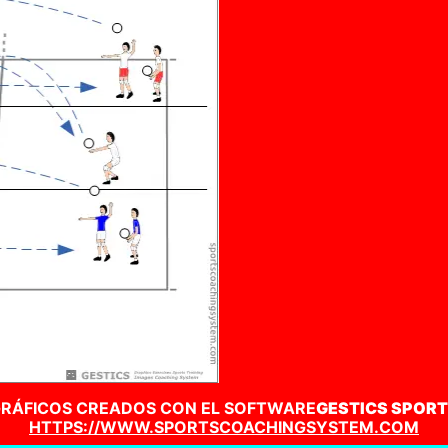
RÁFICOS CREADOS CON EL SOFTWARE
GESTICS SPOR
HTTPS://WWW.SPORTSCOACHINGSYSTEM.COM