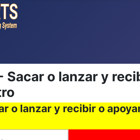
Sacar o lanzar y reci
tro
 o lanzar y recibir o apoya