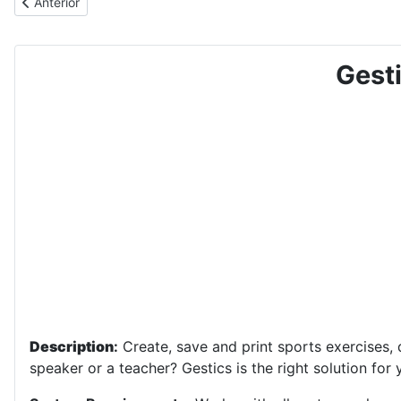
Artículo anterior: VOLEIBOL - N. 2021 - Saque, recepción, elevac
Anterior
Gesti
Description
:
Create, save and print sports exercises, d
speaker or a teacher? Gestics is the right solution for 