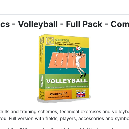
ión, ataque y bloqueo para deslizarse en todas las posiciones
cs - Volleyball - Full Pack - Co
rills and training schemes, technical exercises and volleyba
you. Full version with fields, players, accessories and symbo