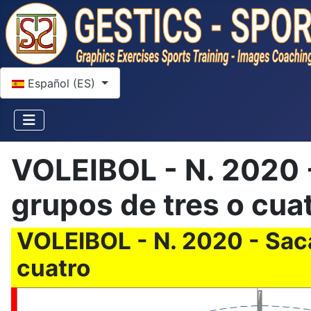
Seleccione su idioma
Español (ES)
VOLEIBOL - N. 2020 - 
grupos de tres o cua
VOLEIBOL - N. 2020 - Sacar
cuatro