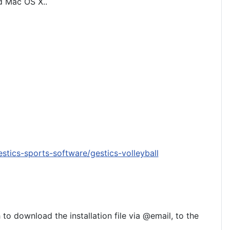
nd Mac OS X.
.
tics-sports-software/gestics-volleyball
to download the installation file via @email, to the