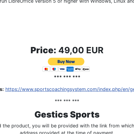
run LibreOffice version 5 or higher with Windows, Linux a
Price:
49,00 EUR
*** *** ***
s
:
https://www.sportscoachingsystem.com/index.php/en/ges
*** *** ***
Gestics Sports
the product, you will be provided with the link from which 
address provided at the time of payment.