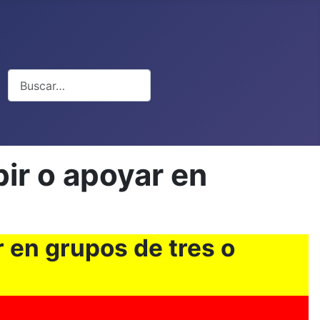
Buscar
bir o apoyar en
r en grupos de tres o