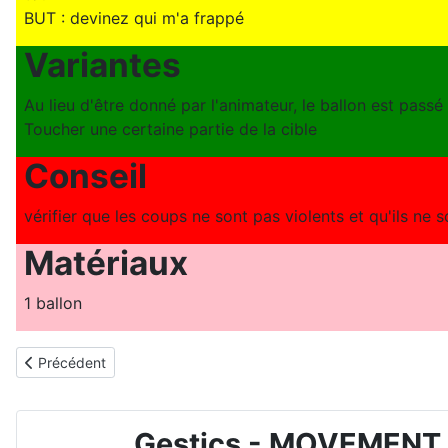
BUT : devinez qui m'a frappé
Variantes
Au lieu d'être donné par l'animateur, le ballon est passé 
Toucher une certaine partie de la cible
Conseil
vérifier que les coups ne sont pas violents et qu'ils ne 
Matériaux
1 ballon
Article précédent : JEU DE MOUVEMENT ET SPORT POUR ENFAN
Précédent
Gestics - MOVEMENT 