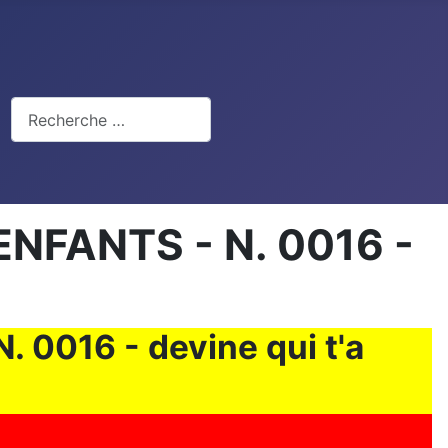
Rechercher
FANTS - N. 0016 -
0016 - devine qui t'a