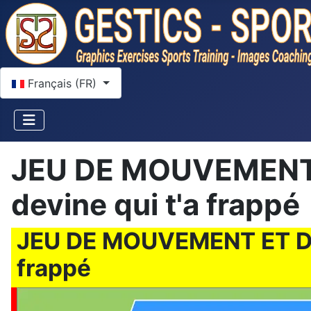
Sélectionnez votre langue
Français (FR)
JEU DE MOUVEMENT 
devine qui t'a frappé
JEU DE MOUVEMENT ET DE 
frappé