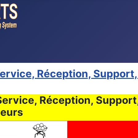
rvice, Réception, Support,
rvice, Réception, Support,
ueurs