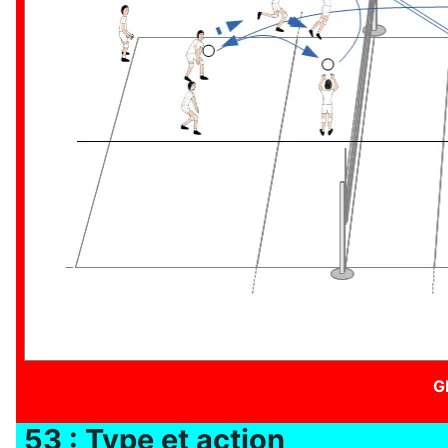
G
53 : Type et action