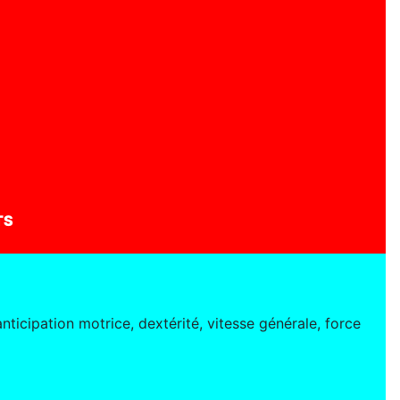
TS
nticipation motrice, dextérité, vitesse générale, force