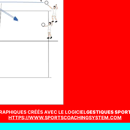
RAPHIQUES CRÉÉS AVEC LE LOGICIEL
GESTIQUES SPOR
HTTPS://WWW.SPORTSCOACHINGSYSTEM.COM