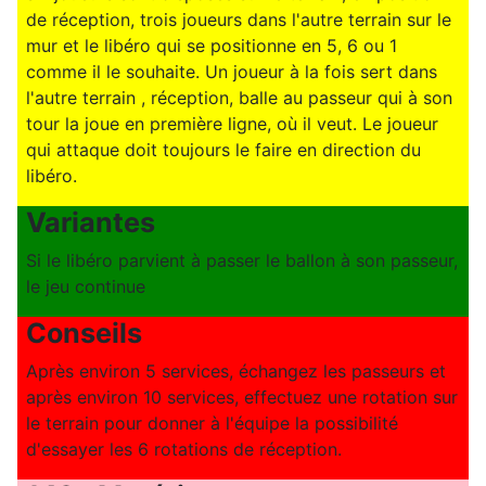
de réception, trois joueurs dans l'autre terrain sur le
mur et le libéro qui se positionne en 5, 6 ou 1
comme il le souhaite. Un joueur à la fois sert dans
l'autre terrain , réception, balle au passeur qui à son
tour la joue en première ligne, où il veut. Le joueur
qui attaque doit toujours le faire en direction du
libéro.
Variantes
Si le libéro parvient à passer le ballon à son passeur,
le jeu continue
Conseils
Après environ 5 services, échangez les passeurs et
après environ 10 services, effectuez une rotation sur
le terrain pour donner à l'équipe la possibilité
d'essayer les 6 rotations de réception.