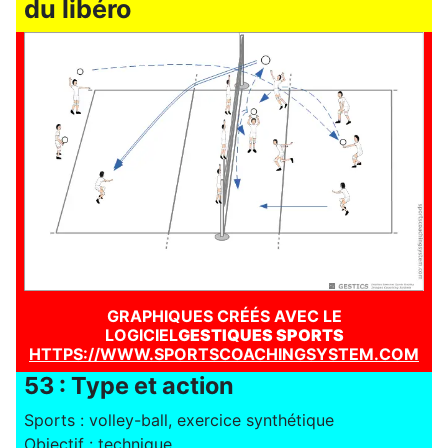
du libéro
GRAPHIQUES CRÉÉS AVEC LE
LOGICIEL
GESTIQUES SPORTS
HTTPS://WWW.SPORTSCOACHINGSYSTEM.COM
53 : Type et action
Sports : volley-ball, exercice synthétique
Objectif : technique