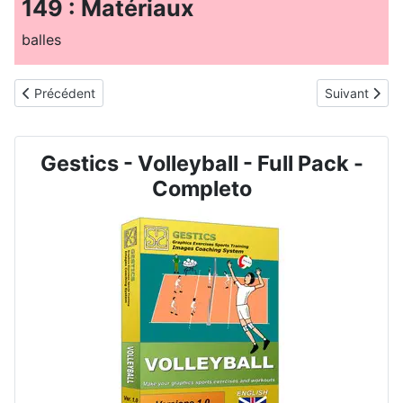
149 : Matériaux
balles
Article précédent : VOLLEYBALL - N. 2023 - Service, Réception, 
Article suiva
Précédent
Suivant
Gestics - Volleyball - Full Pack -
Completo