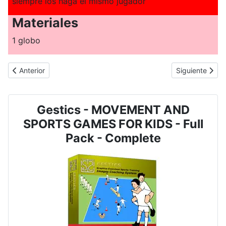
siempre los haga el mismo jugador
Materiales
1 globo
Artículo anterior: JUEGO DE MOVIMIENTO Y DEPORTES PARA NI
Artículo sigui
Anterior
Siguiente
Gestics - MOVEMENT AND
SPORTS GAMES FOR KIDS - Full
Pack - Complete