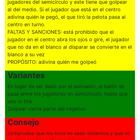
jugadores del semicírculo y este tiene que golpear
al del medio. Si el jugador que está en el centro
adivina quién le pegó, el que tiró la pelota pasa al
centro en turno.
FALTAS Y SANCIONES: está prohibido que el
jugador en el centro abra los ojos o gire, el jugador
que no da en el blanco al disparar se convierte en el
blanco a su vez
PROPÓSITO: adivina quién me golpeó
Variantes
En lugar de ser dado por el animador, el balón se
pasa entre los jugadores en semicírculo, hasta que
uno lo tira.
Golpear cierta parte del objetivo
Consejo
comprueba que los tiros no sean violentos y que no