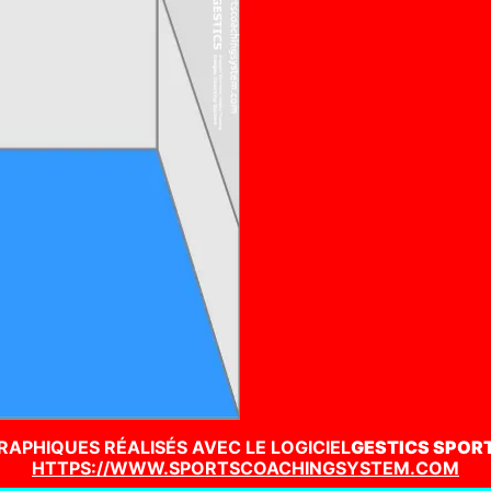
RAPHIQUES RÉALISÉS AVEC LE LOGICIEL
GESTICS SPOR
HTTPS://WWW.SPORTSCOACHINGSYSTEM.COM