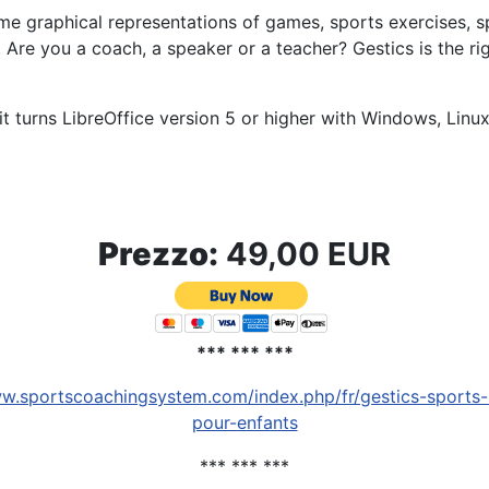
me graphical representations of games, sports exercises, spo
.
Are you a coach, a speaker or a teacher?
Gestics is the r
t turns LibreOffice version 5 or higher with Windows, Lin
Prezzo:
49,00 EUR
*** *** ***
ww.sportscoachingsystem.com/index.php/fr/gestics-sports
pour-enfants
*** *** ***