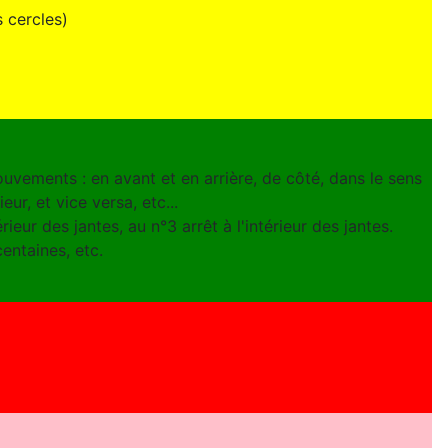
 cercles)
ouvements : en avant et en arrière, de côté, dans le sens
eur, et vice versa, etc...
eur des jantes, au n°3 arrêt à l'intérieur des jantes.
entaines, etc.