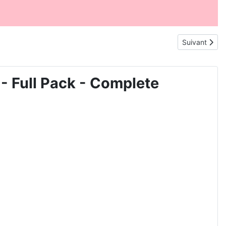
Article suiv
Suivant
Full Pack - Complete