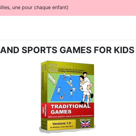
illes, une pour chaque enfant)
ANTS - N°0007 - trouvez votre partenaire
AND SPORTS GAMES FOR KIDS - 