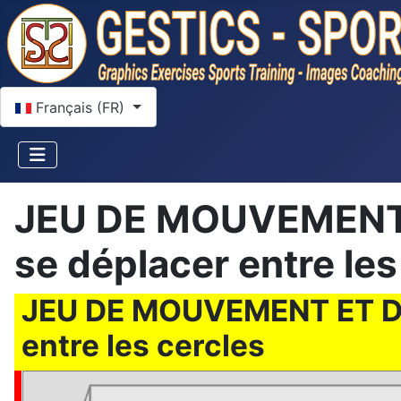
Sélectionnez votre langue
Français (FR)
JEU DE MOUVEMENT 
se déplacer entre les
JEU DE MOUVEMENT ET DE
entre les cercles