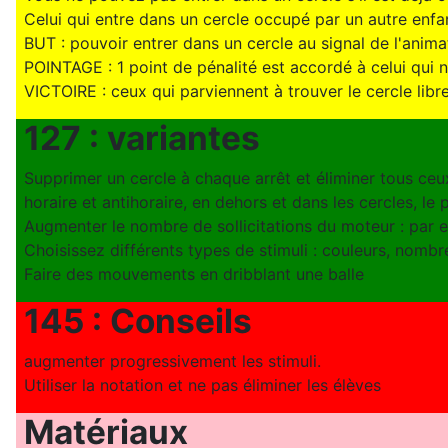
Celui qui entre dans un cercle occupé par un autre enfa
BUT : pouvoir entrer dans un cercle au signal de l'anima
POINTAGE : 1 point de pénalité est accordé à celui qui n
VICTOIRE : ceux qui parviennent à trouver le cercle lib
127 : variantes
Supprimer un cercle à chaque arrêt et éliminer tous ceux
horaire et antihoraire, en dehors et dans les cercles, le pi
Augmenter le nombre de sollicitations du moteur : par exe
Choisissez différents types de stimuli : couleurs, nombr
Faire des mouvements en dribblant une balle
145 : Conseils
augmenter progressivement les stimuli.
Utiliser la notation et ne pas éliminer les élèves
Matériaux