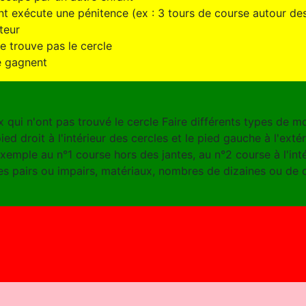
nt exécute une pénitence (ex : 3 tours de course autour des
teur
e trouve pas le cercle
re gagnent
 qui n'ont pas trouvé le cercle Faire différents types de m
ed droit à l'intérieur des cercles et le pied gauche à l'extéri
mple au n°1 course hors des jantes, au n°2 course à l'intéri
es pairs ou impairs, matériaux, nombres de dizaines ou de c