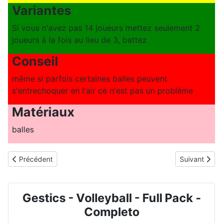
Variantes
Si vous n'avez pas 14 joueurs mettez seulement 2
joueurs à la fois au lieu de 3, battez
Conseil
même si parfois certaines balles peuvent
s'entrechoquer en l'air ce n'est pas un problème
Matériaux
balles
Article précédent : VOLLEYBALL - N° 2016 - Service et accueil ave
Article suiva
Précédent
Suivant
Gestics - Volleyball - Full Pack -
Completo