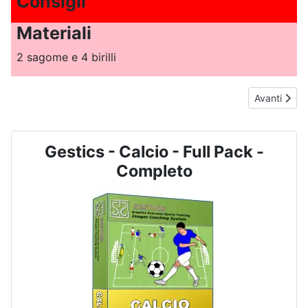
Consigli
Materiali
2 sagome e 4 birilli
Articolo suc
Avanti
Gestics - Calcio - Full Pack -
Completo