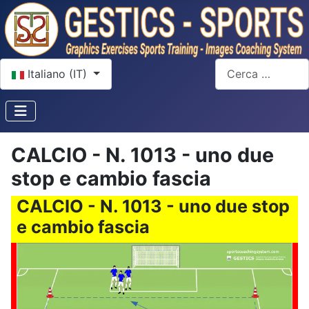
Seleziona la tua lingua
Cerca
Italiano (IT)
CALCIO - N. 1013 - uno due
stop e cambio fascia
CALCIO - N. 1013 - uno due stop
e cambio fascia