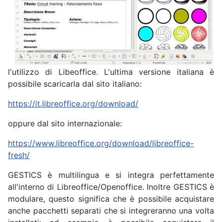
l'utilizzo di Libeoffice. L'ultima versione italiana è
possibile scaricarla dal sito italiano:
https://it.libreoffice.org/download/
oppure dal sito internazionale:
https://www.libreoffice.org/download/libreoffice-
fresh/
GESTICS è multilingua e si integra perfettamente
all'interno di Libreoffice/Openoffice. Inoltre GESTICS è
modulare, questo significa che è possibile acquistare
anche pacchetti separati che si integreranno una volta