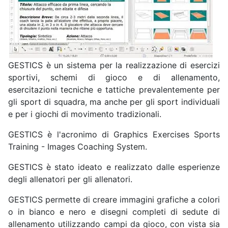
GESTICS è un sistema per la realizzazione di esercizi
sportivi, schemi di gioco e di allenamento,
esercitazioni tecniche e tattiche prevalentemente per
gli sport di squadra, ma anche per gli sport individuali
e per i giochi di movimento tradizionali.
GESTICS è l'acronimo di Graphics Exercises Sports
Training - Images Coaching System.
GESTICS è stato ideato e realizzato dalle esperienze
degli allenatori per gli allenatori.
GESTICS permette di creare immagini grafiche a colori
o in bianco e nero e disegni completi di sedute di
allenamento utilizzando campi da gioco, con vista sia