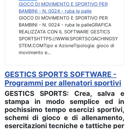
GIOCO DI MOVIMENTO E SPORTIVO PER
BAMBINI - N. 0024 - ruba le palle
GIOCO DI MOVIMENTO E SPORTIVO PER
BAMBINI - N. 0024 - ruba le palleGRAFICA
REALIZZATA CON IL SOFTWARE GESTICS
SPORTSHTTPS://WWW.SPORTSCOACHINGSY
STEM.COMTipo e AzioneTipologia: gioco di
movimento e...
GESTICS SPORTS SOFTWARE -
Programmi per allenatori sportivi
GESTICS SPORTS: Crea, salva e
stampa in modo semplice ed in
pochissimo tempo esercizi sportivi,
schemi di gioco e di allenamento,
esercitazioni tecniche e tattiche per