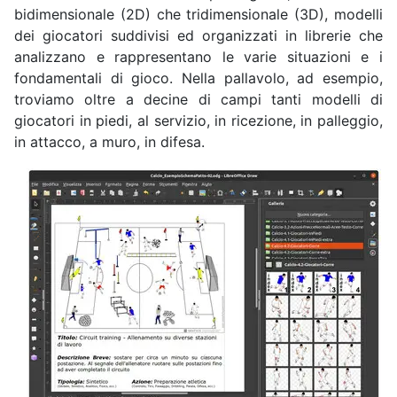
bidimensionale (2D) che tridimensionale (3D), modelli
dei giocatori suddivisi ed organizzati in librerie che
analizzano e rappresentano le varie situazioni e i
fondamentali di gioco. Nella pallavolo, ad esempio,
troviamo oltre a decine di campi tanti modelli di
giocatori in piedi, al servizio, in ricezione, in palleggio,
in attacco, a muro, in difesa.