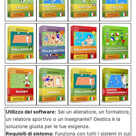
Utilizzo del software:
Sei un allenatore, un formatore,
un relatore sportivo o un insegnante? Gestics è la
soluzione giusta per le tue esigenze.
Requisiti di sistema:
Funziona con tutti i sistemi in cui