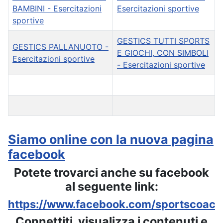
BAMBINI - Esercitazioni
Esercitazioni sportive
sportive
GESTICS TUTTI SPORTS
GESTICS PALLANUOTO -
E GIOCHI, CON SIMBOLI
Esercitazioni sportive
- Esercitazioni sportive
Siamo online con la nuova pagina
facebook
Potete trovarci anche su facebook
al seguente link:
https://www.facebook.com/sportscoac
Connettiti, visualizza i contenuti e