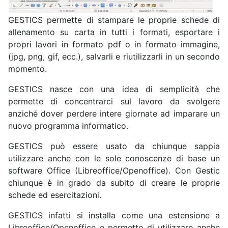
GESTICS permette di stampare le proprie schede di
allenamento su carta in tutti i formati, esportare i
propri lavori in formato pdf o in formato immagine,
(jpg, png, gif, ecc.), salvarli e riutilizzarli in un secondo
momento.
GESTICS nasce con una idea di semplicità che
permette di concentrarci sul lavoro da svolgere
anziché dover perdere intere giornate ad imparare un
nuovo programma informatico.
GESTICS può essere usato da chiunque sappia
utilizzare anche con le sole conoscenze di base un
software Office (Libreoffice/Openoffice). Con Gestic
chiunque è in grado da subito di creare le proprie
schede ed esercitazioni.
GESTICS infatti si installa come una estensione a
Libreoffice/Openoffice e permette di utilizzare anche