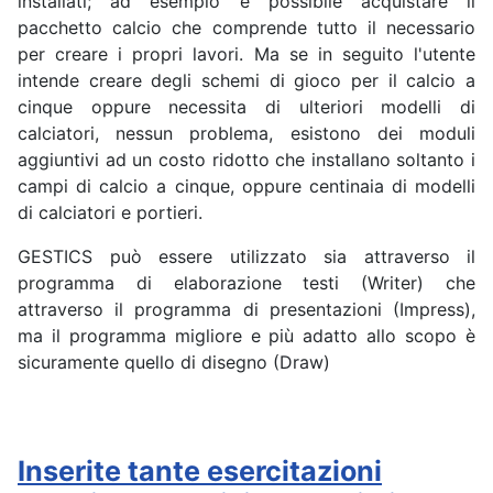
installati; ad esempio è possibile acquistare il
pacchetto calcio che comprende tutto il necessario
per creare i propri lavori. Ma se in seguito l'utente
intende creare degli schemi di gioco per il calcio a
cinque oppure necessita di ulteriori modelli di
calciatori, nessun problema, esistono dei moduli
aggiuntivi ad un costo ridotto che installano soltanto i
campi di calcio a cinque, oppure centinaia di modelli
di calciatori e portieri.
GESTICS può essere utilizzato sia attraverso il
programma di elaborazione testi (Writer) che
attraverso il programma di presentazioni (Impress),
ma il programma migliore e più adatto allo scopo è
sicuramente quello di disegno (Draw)
Inserite tante esercitazioni