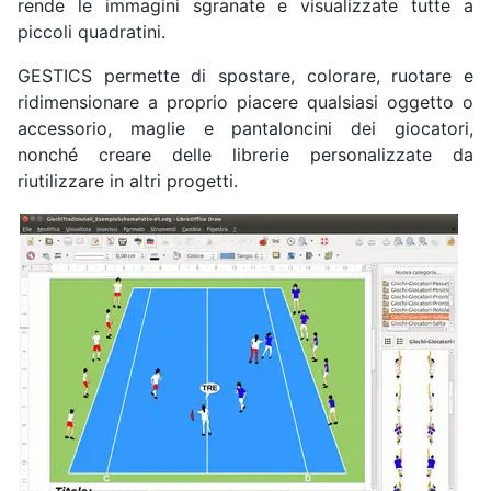
rende le immagini sgranate e visualizzate tutte a
piccoli quadratini.
GESTICS permette di spostare, colorare, ruotare e
ridimensionare a proprio piacere qualsiasi oggetto o
accessorio, maglie e pantaloncini dei giocatori,
nonché creare delle librerie personalizzate da
riutilizzare in altri progetti.