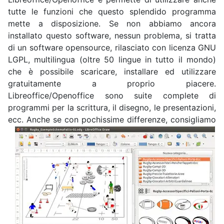
tutte le funzioni che questo splendido programma
mette a disposizione. Se non abbiamo ancora
installato questo software, nessun problema, si tratta
di un software opensource, rilasciato con licenza GNU
LGPL, multilingua (oltre 50 lingue in tutto il mondo)
che è possibile scaricare, installare ed utilizzare
gratuitamente a proprio piacere.
Libreoffice/Openoffice sono suite complete di
programmi per la scrittura, il disegno, le presentazioni,
ecc.
Anche se con pochissime differenze, consigliamo