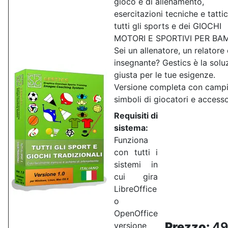
gioco e di allenamento,
esercitazioni tecniche e tatti
tutti gli sports e dei GIOCHI
MOTORI E SPORTIVI PER BAM
Sei un allenatore, un relatore
insegnante? Gestics è la solu
giusta per le tue esigenze.
Versione completa con campi
simboli di giocatori e accesso
Requisiti di
sistema:
Funziona
con tutti i
sistemi in
cui gira
LibreOffice
o
OpenOffice
Prezzo:
49
versione