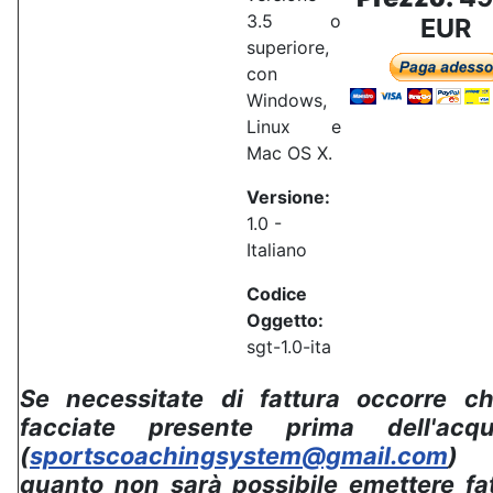
3.5 o
EUR
superiore,
con
Windows,
Linux e
Mac OS X.
Versione:
1.0 -
Italiano
Codice
Oggetto:
sgt-1.0-ita
Se necessitate di fattura occorre c
facciate presente prima dell'acqui
(
sportscoachingsystem@gmail.com
)
quanto non sarà possibile emettere fa