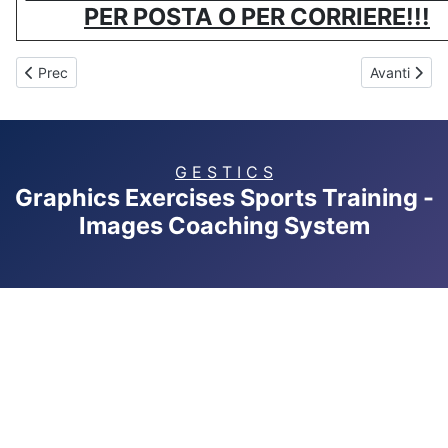
PER POSTA O PER CORRIERE!!!
Articolo precedente: GESTICS PALLAVOLO - Programma per allena
Articolo su
Prec
Avanti
G E S T I C S
Graphics Exercises Sports Training -
Images Coaching System