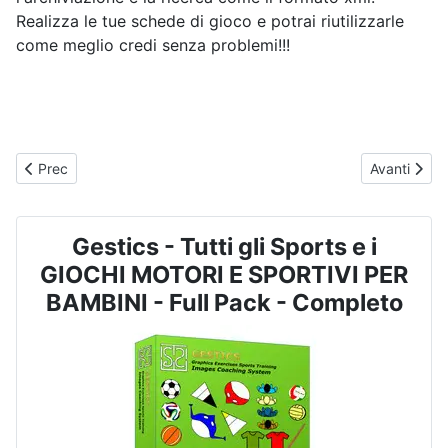
Realizza le tue schede di gioco e potrai riutilizzarle
come meglio credi senza problemi!!!
Articolo precedente: GESTICS GIOCHI MOTORI E SPORTIVI PER BAMB
Articolo su
Prec
Avanti
Gestics - Tutti gli Sports e i
GIOCHI MOTORI E SPORTIVI PER
BAMBINI - Full Pack - Completo