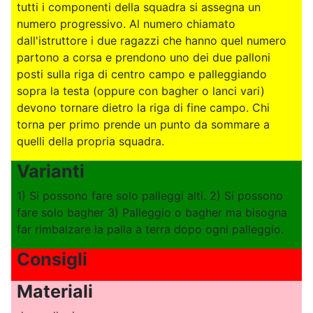
tutti i componenti della squadra si assegna un
numero progressivo. Al numero chiamato
dall'istruttore i due ragazzi che hanno quel numero
partono a corsa e prendono uno dei due palloni
posti sulla riga di centro campo e palleggiando
sopra la testa (oppure con bagher o lanci vari)
devono tornare dietro la riga di fine campo. Chi
torna per primo prende un punto da sommare a
quelli della propria squadra.
Varianti
1) Si possono fare solo palleggi alti. 2) Si possono
fare solo bagher 3) Palleggio o bagher ma bisogna
far rimbalzare la palla a terra dopo ogni palleggio.
Consigli
Materiali