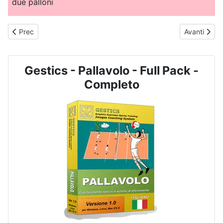
due palloni
Articolo precedente: PALLAVOLO - N. 2045 - Gioco Minivolley - 
Articolo suc
Prec
Avanti
Gestics - Pallavolo - Full Pack -
Completo