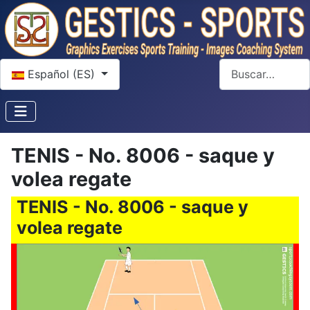
Seleccione su idioma
Buscar
Español (ES)
TENIS - No. 8006 - saque y
volea regate
TENIS - No. 8006 - saque y
volea regate