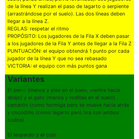
de la línea Y realizan el paso de lagarto o serpiente
(arrastrándose por el suelo). Las dos líneas deben
llegar a la línea Z.
REGLAS: respetar el ritmo
PROPÓSITO: Los jugadores de la Fila X deben pasar
a los jugadores de la Fila Y antes de llegar a la Fila Z
PUNTUACIÓN: el equipo obtendrá 1 punto por cada
jugador de la línea Y que no sea rebasado
VICTORIA: el equipo con más puntos gana
Variantes
El perro (manos y pies en el suelo, vientre hacia
abajo) y el gato (manos y rodillas en el suelo) .
camarón (como hormiga pero se mueve hacia atrás
y cocodrilo (como lagarto pero tira con ambos
codos)
.
El leopardo y el cojo.