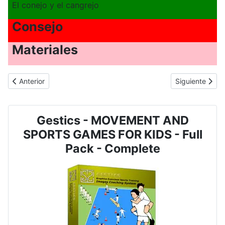
El conejo y el cangrejo
Consejo
Materiales
Artículo anterior: JUEGO DE MOVIMIENTO Y DEPORTE PARA NIÑOS 
Artículo sigu
Anterior
Siguiente
Gestics - MOVEMENT AND
SPORTS GAMES FOR KIDS - Full
Pack - Complete