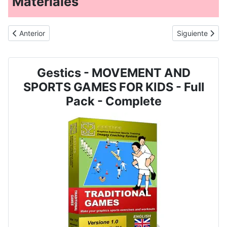
Materiales
Artículo anterior: JUEGO DE MOVIMIENTO Y DEPORTE PARA NIÑOS 
Artículo sigu
Anterior
Siguiente
Gestics - MOVEMENT AND
SPORTS GAMES FOR KIDS - Full
Pack - Complete