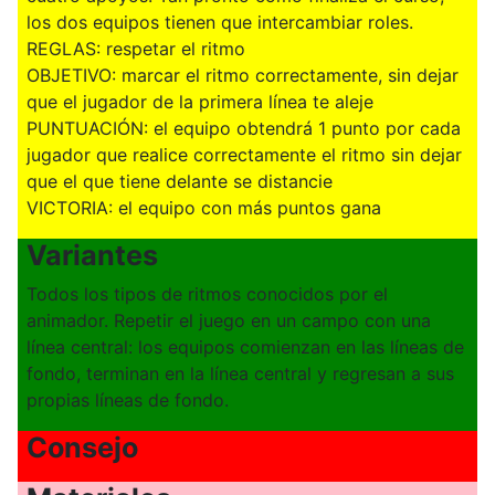
los dos equipos tienen que intercambiar roles.
REGLAS: respetar el ritmo
OBJETIVO: marcar el ritmo correctamente, sin dejar
que el jugador de la primera línea te aleje
PUNTUACIÓN: el equipo obtendrá 1 punto por cada
jugador que realice correctamente el ritmo sin dejar
que el que tiene delante se distancie
VICTORIA: el equipo con más puntos gana
Variantes
Todos los tipos de ritmos conocidos por el
animador. Repetir el juego en un campo con una
línea central: los equipos comienzan en las líneas de
fondo, terminan en la línea central y regresan a sus
propias líneas de fondo.
Consejo