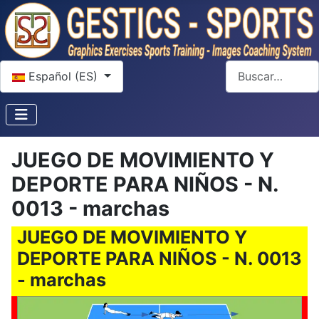
Seleccione su idioma
Buscar
Español (ES)
JUEGO DE MOVIMIENTO Y
DEPORTE PARA NIÑOS - N.
0013 - marchas
JUEGO DE MOVIMIENTO Y
DEPORTE PARA NIÑOS - N. 0013
- marchas