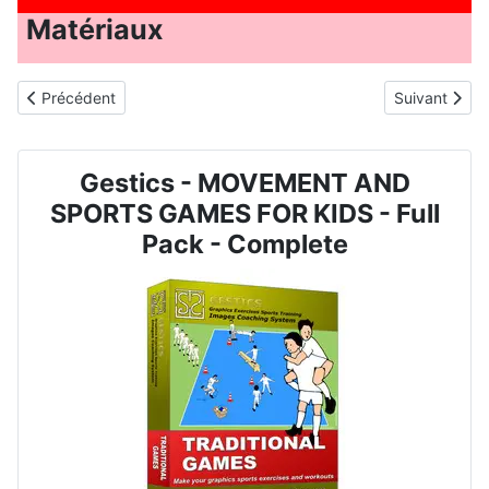
Matériaux
Article précédent : JEU DE MOUVEMENT ET DE SPORT POUR ENFAN
Article suiv
Précédent
Suivant
Gestics - MOVEMENT AND
SPORTS GAMES FOR KIDS - Full
Pack - Complete