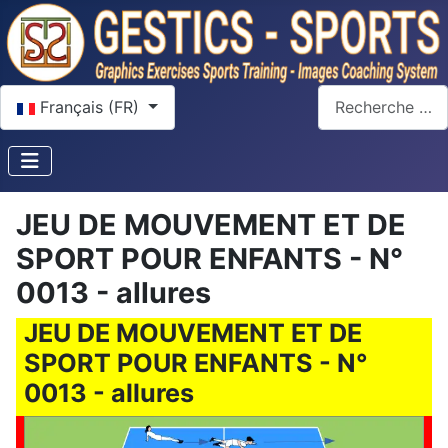
Sélectionnez votre langue
Rechercher
Français (FR)
JEU DE MOUVEMENT ET DE
SPORT POUR ENFANTS - N°
0013 - allures
JEU DE MOUVEMENT ET DE
SPORT POUR ENFANTS - N°
0013 - allures