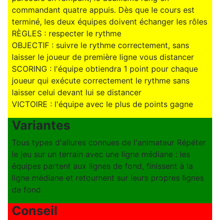
commandant quatre appuis. Dès que le cours est
terminé, les deux équipes doivent échanger les rôles
RÈGLES : respecter le rythme
OBJECTIF : suivre le rythme correctement, sans
laisser le joueur de première ligne vous distancer
SCORING : l'équipe obtiendra 1 point pour chaque
joueur qui exécute correctement le rythme sans
laisser celui devant lui se distancer
VICTOIRE : l'équipe avec le plus de points gagne
Variantes
Tous types d'allures connues de l'animateur Répéter
le jeu sur un terrain avec une ligne médiane : les
équipes partent aux lignes de fond, finissent à la
ligne médiane et retournent sur leurs propres lignes
de fond
Conseil