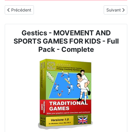
Article précédent : JEU DE MOUVEMENT ET DE SPORT POUR ENF
Article suiv
Précédent
Suivant
Gestics - MOVEMENT AND
SPORTS GAMES FOR KIDS - Full
Pack - Complete