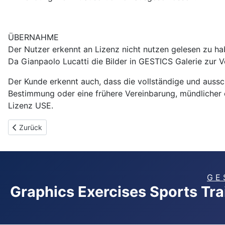
ÜBERNAHME
Der Nutzer erkennt an Lizenz nicht nutzen gelesen zu ha
Da Gianpaolo Lucatti die Bilder in GESTICS Galerie zur 
Der Kunde erkennt auch, dass die vollständige und aussc
Bestimmung oder eine frühere Vereinbarung, mündlicher 
Lizenz USE.
Vorheriger Beitrag: Video Guides - Tutorial
Zurück
G E 
Graphics Exercises Sports Tr