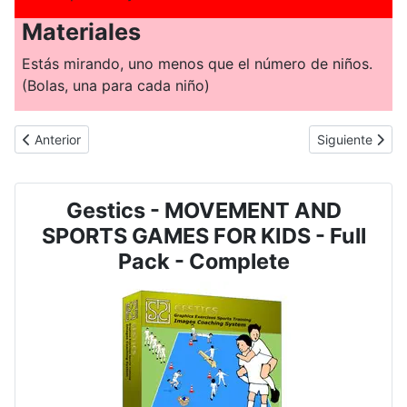
Materiales
Estás mirando, uno menos que el número de niños.
(Bolas, una para cada niño)
Artículo anterior: JUEGO DE DEPORTE Y MOVIMIENTO PARA NIÑO
Artículo sigu
Anterior
Siguiente
Gestics - MOVEMENT AND
SPORTS GAMES FOR KIDS - Full
Pack - Complete