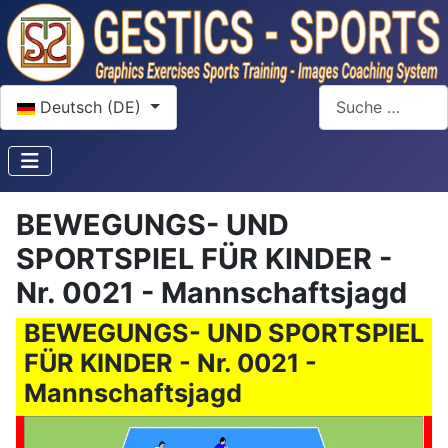
Sprache auswählen
Suchen
Deutsch (DE)
BEWEGUNGS- UND
SPORTSPIEL FÜR KINDER -
Nr. 0021 - Mannschaftsjagd
BEWEGUNGS- UND SPORTSPIEL
FÜR KINDER - Nr. 0021 -
Mannschaftsjagd