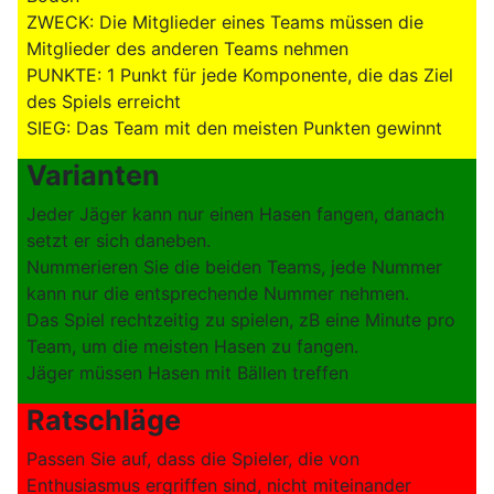
ZWECK: Die Mitglieder eines Teams müssen die
Mitglieder des anderen Teams nehmen
PUNKTE: 1 Punkt für jede Komponente, die das Ziel
des Spiels erreicht
SIEG: Das Team mit den meisten Punkten gewinnt
Varianten
Jeder Jäger kann nur einen Hasen fangen, danach
setzt er sich daneben.
Nummerieren Sie die beiden Teams, jede Nummer
kann nur die entsprechende Nummer nehmen.
Das Spiel rechtzeitig zu spielen, zB eine Minute pro
Team, um die meisten Hasen zu fangen.
Jäger müssen Hasen mit Bällen treffen
Ratschläge
Passen Sie auf, dass die Spieler, die von
Enthusiasmus ergriffen sind, nicht miteinander