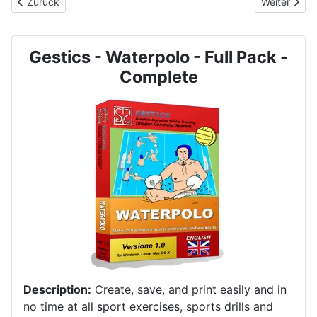
Vorheriger Beitrag: GESTICS RUGBY - Sportübungen
Nächster B
Zurück
Weiter
Gestics - Waterpolo - Full Pack -
Complete
Description:
Create, save, and print easily and in
no time at all sport exercises, sports drills and