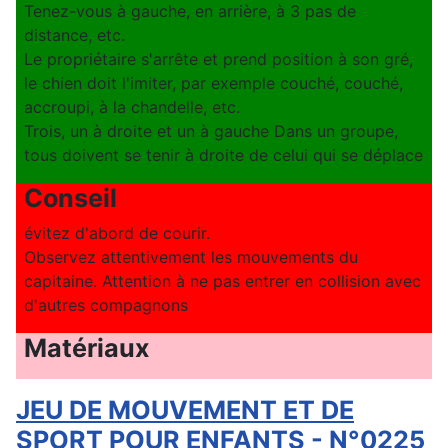
Tenez-vous à gauche, en arrière, à 3 pas de
distance, etc.
Le propriétaire s'arrête et prend position à son gré,
le chien doit l'imiter, par exemple couché, couché,
accroupi, à la chandelle, etc.
Trois, un à droite et un à gauche Dans un groupe,
tous doivent se tenir à droite de celui qui se déplace
Conseil
évitez d'abord de courir.
Observez attentivement les mouvements du
capitaine. Attention à ne pas entrer en collision avec
d'autres compagnons
Matériaux
JEU DE MOUVEMENT ET DE
SPORT POUR ENFANTS - N°0225