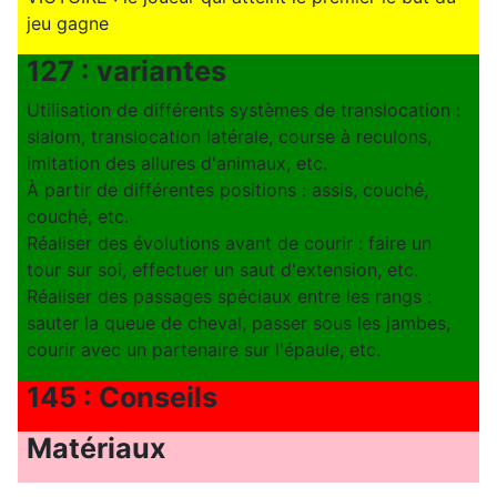
jeu gagne
127 : variantes
Utilisation de différents systèmes de translocation :
slalom, translocation latérale, course à reculons,
imitation des allures d'animaux, etc.
À partir de différentes positions : assis, couché,
couché, etc.
Réaliser des évolutions avant de courir : faire un
tour sur soi, effectuer un saut d'extension, etc.
Réaliser des passages spéciaux entre les rangs :
sauter la queue de cheval, passer sous les jambes,
courir avec un partenaire sur l'épaule, etc.
145 : Conseils
Matériaux