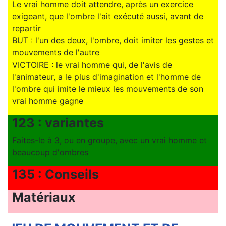
Le vrai homme doit attendre, après un exercice
exigeant, que l'ombre l'ait exécuté aussi, avant de
repartir
BUT : l'un des deux, l'ombre, doit imiter les gestes et
mouvements de l'autre
VICTOIRE : le vrai homme qui, de l'avis de
l'animateur, a le plus d'imagination et l'homme de
l'ombre qui imite le mieux les mouvements de son
vrai homme gagne
123 : variantes
Faites-le à 3, ou en groupe, avec un vrai homme et
beaucoup d'ombres
135 : Conseils
Matériaux