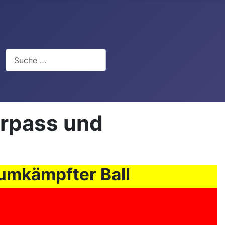
Suchen
erpass und
umkämpfter Ball