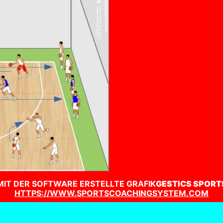
MIT DER SOFTWARE ERSTELLTE GRAFIK
GESTICS SPORT
HTTPS://WWW.SPORTSCOACHINGSYSTEM.COM