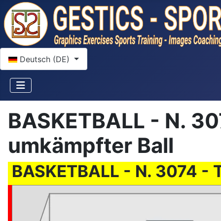
Sprache auswählen
Deutsch (DE)
BASKETBALL - N. 307
umkämpfter Ball
BASKETBALL - N. 3074 - 