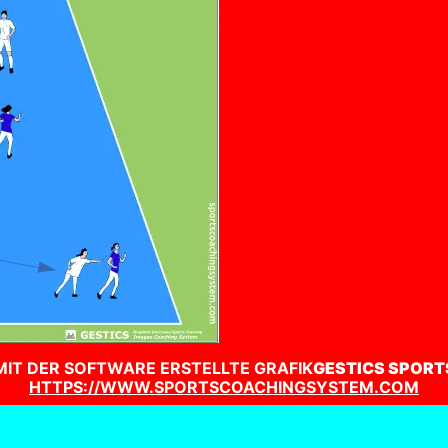
MIT DER SOFTWARE ERSTELLTE GRAFIK
GESTICS SPORT
HTTPS://WWW.SPORTSCOACHINGSYSTEM.COM