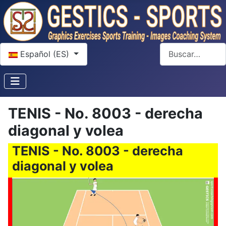
Seleccione su idioma
Buscar
Español (ES)
TENIS - No. 8003 - derecha
diagonal y volea
TENIS - No. 8003 - derecha
diagonal y volea