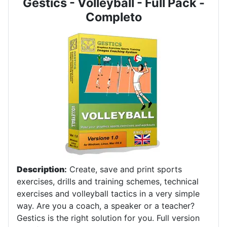
Gestics - Volleyball - Full Pack -
Completo
Description
:
Create, save and print sports
exercises, drills and training schemes, technical
exercises and volleyball tactics in a very simple
way. Are you a coach, a speaker or a teacher?
Gestics is the right solution for you. Full version