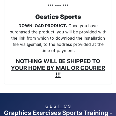
*** *** ***
Gestics Sports
DOWNLOAD PRODUCT
: Once you have
purchased the product, you will be provided with
the link from which to download the installation
file via @email, to the address provided at the
time of payment.
NOTHING WILL BE SHIPPED TO
YOUR HOME BY MAIL OR COURIER
!!!
G E S T I C S
Graphics Exercises Sports Training -