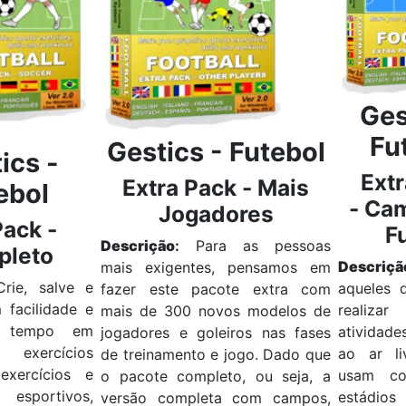
Ges
Fu
Gestics -
Futebol
ics -
Ext
Extra Pack -
Mais
ebol
-
Cam
Jogadores
Pack -
F
Descrição
:
Para as pessoas
pleto
Descriçã
mais exigentes, pensamos em
rie, salve e
aqueles 
fazer este pacote extra com
 facilidade e
reali
mais de 300 novos modelos de
 tempo em
atividad
jogadores e goleiros nas fases
exercícios
ao ar li
de treinamento e jogo.
Dado que
 exercícios e
usam co
o pacote completo, ou seja, a
s esportivos,
estádios
versão completa com campos,