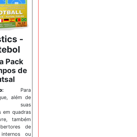
tics -
tebol
ra Pack
pos de
utsal
o
:
Para
que, além de
zar suas
es em quadras
vre, também
bertores de
 internos ou