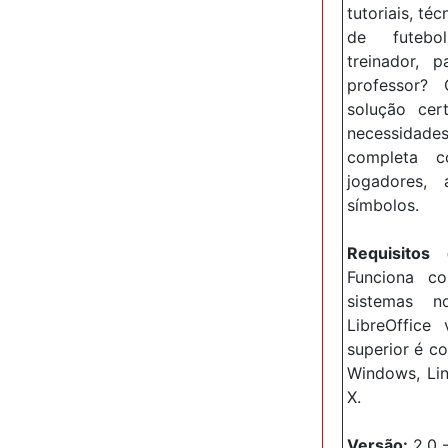
tutoriais, téc
de futebol
treinador, p
professor?
solução cer
necessidades
completa 
jogadores, 
símbolos.
Requisitos
Funciona c
sistemas 
LibreOffice
superior é c
Windows, Li
X.
Versão:
2.0 