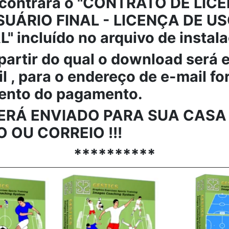
contrará o "CONTRATO DE LIC
UÁRIO FINAL - LICENÇA DE U
 incluído no arquivo de instal
 partir do qual o download será 
l , para o endereço de e-mail f
nto do pagamento.
ERÁ ENVIADO PARA SUA CASA
 OU CORREIO !!!
**********