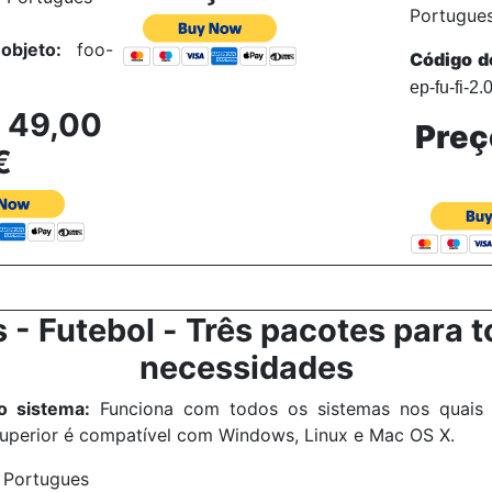
Portugue
objeto:
foo-
Código d
ep-fu-fi-2.0
: 49,00
Preç
€
s -
Futebol
-
Três pacotes para t
necessidades
o sistema:
Funciona com todos os sistemas nos quais o
superior é compatível com Windows, Linux e Mac OS X.
 Portugues