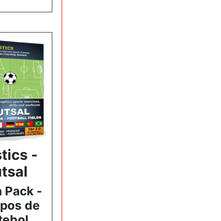
tics -
tsal
a Pack -
pos de
tebol