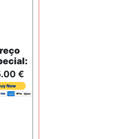
reço
pecial
:
5.00
€