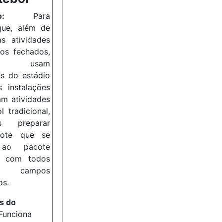
o
:
Para
que, além de
as atividades
s fechados,
ém usam
es do estádio
s instalações
am atividades
l tradicional,
os preparar
cote que se
 ao pacote
o com todos
campos
os
.
s do
Funciona