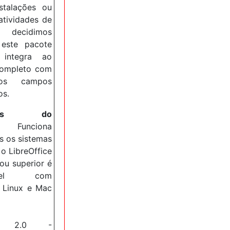
nstalações ou
atividades de
 decidimos
 este pacote
integra ao
ompleto com
os campos
os.
sitos do
Funciona
s os sistemas
 o LibreOffice
ou superior é
tível com
 Linux e Mac
2.0 -