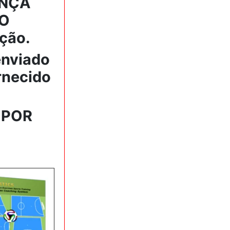
ENÇA
SO
ação.
enviado
ornecido
 POR