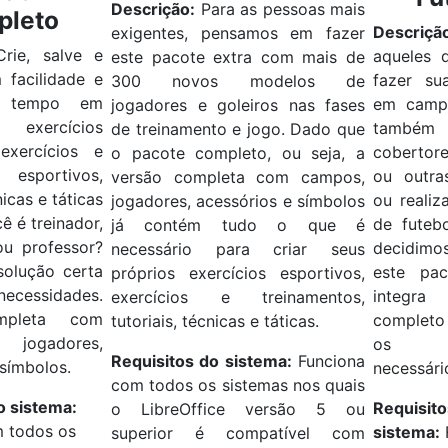
Descrição
:
Para as pessoas mais
pleto
Descriçã
exigentes, pensamos em fazer
Crie, salve e
aqueles 
este pacote extra com mais de
 facilidade e
fazer su
300 novos modelos de
 tempo em
em campo
jogadores e goleiros nas fases
exercícios
tamb
de treinamento e jogo.
Dado que
 exercícios e
cobertor
o pacote completo, ou seja, a
s esportivos,
ou outra
versão completa com campos,
nicas e táticas
ou realiz
jogadores, acessórios e símbolos
ê é treinador,
de futebo
já contém tudo o que é
ou professor?
decidim
necessário para criar seus
solução certa
este pa
próprios exercícios esportivos,
ecessidades.
integra
exercícios e treinamentos,
mpleta com
complet
tutoriais, técnicas e táticas
.
jogadores,
os 
Requisitos do sistema:
Funciona
 símbolos
.
necessári
com todos os sistemas nos quais
o sistema:
Requisito
o LibreOffice versão 5 ou
m todos os
sistema:
superior é compatível com