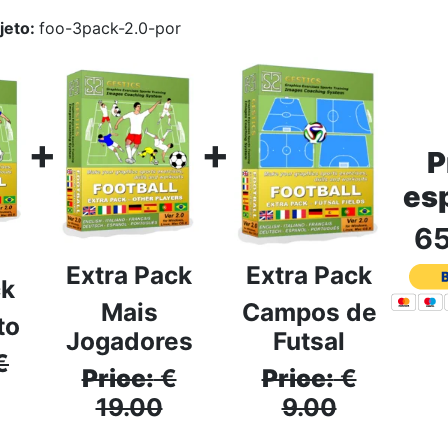
jeto:
foo-3pack-2.0-por
+
+
P
es
6
Extra Pack
Extra Pack
ck
Mais
Campos de
to
Jogadores
Futsal
€
Price:
€
Price:
€
19.00
9.00