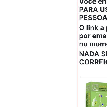
Você en
PARA US
PESSOAL"
O link a
por emai
no mome
NADA S
CORREIO