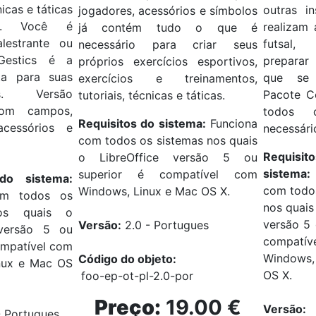
nicas e táticas
outras i
jogadores, acessórios e símbolos
.
Você é
realizam 
já contém tudo o que é
alestrante ou
futsal,
necessário para criar seus
Gestics é a
preparar
próprios exercícios esportivos,
ta para suas
que se 
exercícios e treinamentos,
.
Versão
Pacote C
tutoriais, técnicas e táticas.
com campos,
todos 
Requisitos do sistema:
Funciona
acessórios e
necessári
com todos os sistemas nos quais
Requi
o LibreOffice versão 5 ou
sistema:
superior é compatível com
 do sistema:
com todo
Windows, Linux e Mac OS X.
om todos os
nos quais
nos quais o
versão 5 
Versão:
2.0 - Portugues
 versão 5 ou
compa
ompatível com
Windows,
Código do objeto:
nux e Mac OS
OS X.
foo-ep-ot-pl-2.0-
por
Preço
:
19.00
€
Versão:
- Portugues