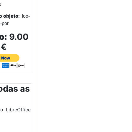
s
o objeto
:
foo-
-
por
o
:
9.00
€
odas as
 LibreOffice