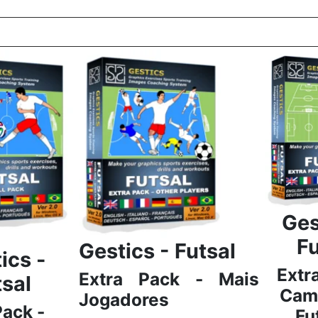
Ges
Fu
Gestics - Futsal
ics -
Extr
Extra Pack -
Mais
tsal
Cam
Jogadores
Pack -
Fu