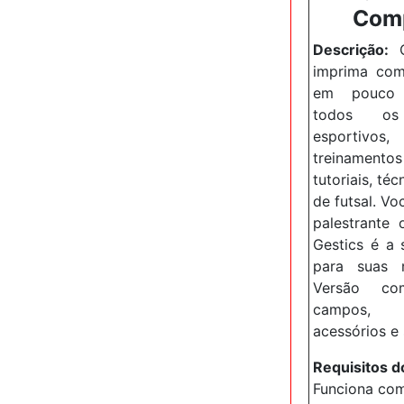
Com
Descrição
:
imprima com
em pouco
todos os 
esportivos,
treinamento
tutoriais, téc
de futsal.
Voc
palestrante 
Gestics é a 
para suas n
Versão co
campos, 
acessórios e
Requisitos d
Funciona co