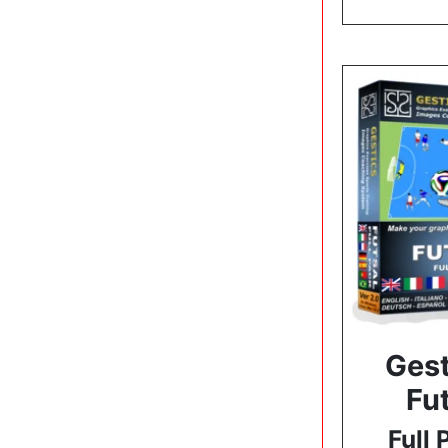
Gest
Fu
Full 