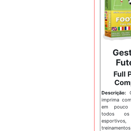
Gest
Fut
Full 
Com
Descrição:
C
imprima com
em pouco
todos os 
esportivos,
treinamento