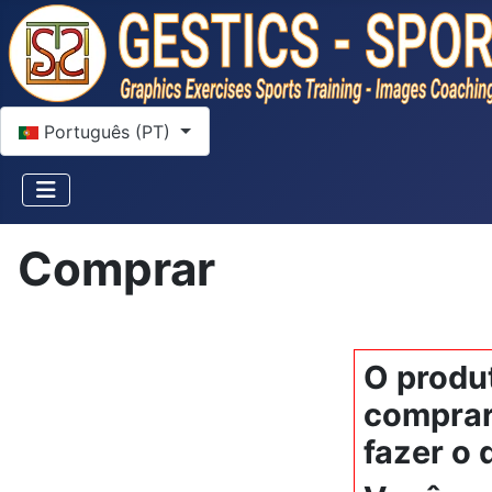
Escolha o seu idioma
Português (PT)
Comprar
O produ
comprar 
fazer o 