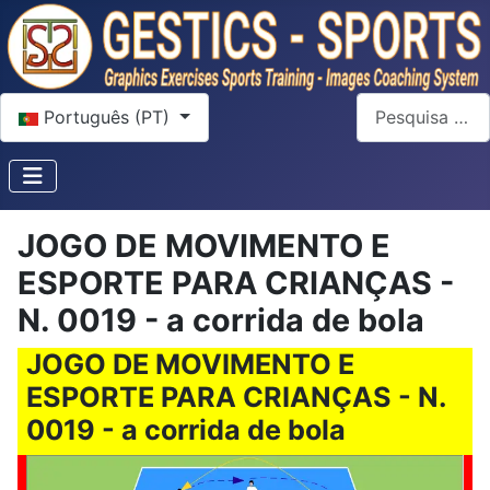
Escolha o seu idioma
Pesquisar
Português (PT)
JOGO DE MOVIMENTO E
ESPORTE PARA CRIANÇAS -
N. 0019 - a corrida de bola
JOGO DE MOVIMENTO E
ESPORTE PARA CRIANÇAS - N.
0019 - a corrida de bola