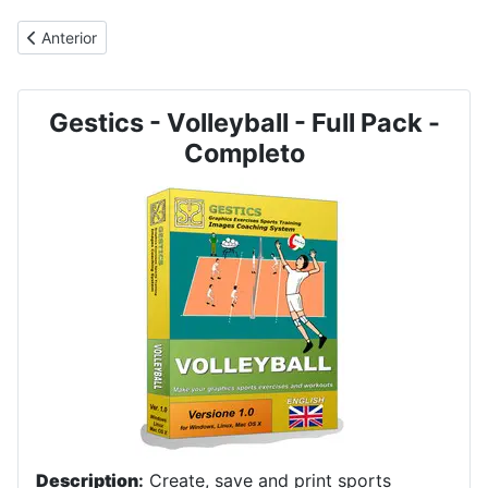
Artigo anterior: GESTICS FUTEBOL - Exercícios Esportivos
Anterior
Gestics - Volleyball - Full Pack -
Completo
Description
:
Create, save and print sports