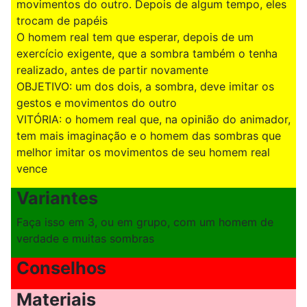
movimentos do outro. Depois de algum tempo, eles
trocam de papéis
O homem real tem que esperar, depois de um
exercício exigente, que a sombra também o tenha
realizado, antes de partir novamente
OBJETIVO: um dos dois, a sombra, deve imitar os
gestos e movimentos do outro
VITÓRIA: o homem real que, na opinião do animador,
tem mais imaginação e o homem das sombras que
melhor imitar os movimentos de seu homem real
vence
Variantes
Faça isso em 3, ou em grupo, com um homem de
verdade e muitas sombras
Conselhos
Materiais