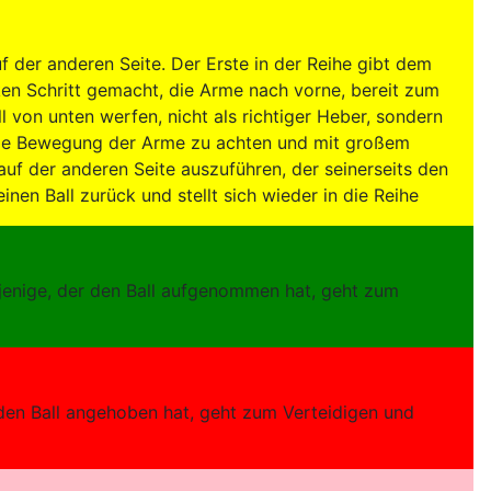
uf der anderen Seite. Der Erste in der Reihe gibt dem
inken Schritt gemacht, die Arme nach vorne, bereit zum
 von unten werfen, nicht als richtiger Heber, sondern
die Bewegung der Arme zu achten und mit großem
auf der anderen Seite auszuführen, der seinerseits den
inen Ball zurück und stellt sich wieder in die Reihe
rjenige, der den Ball aufgenommen hat, geht zum
r den Ball angehoben hat, geht zum Verteidigen und