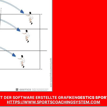
IT DER SOFTWARE ERSTELLTE GRAFIKEN
GESTICS SPOR
HTTPS://WWW.SPORTSCOACHINGSYSTEM.COM