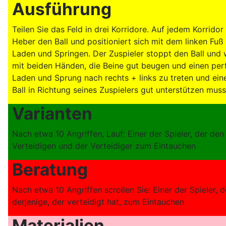
Ausführung
Teilen Sie das Feld in drei Korridore. Auf jedem Korrido
Heber den Ball und positioniert sich mit dem linken Fuß 
Laden und Springen. Der Zuspieler stoppt den Ball und w
mit beiden Händen, die Beine gut beugen und einen pe
Laden und Sprung nach rechts + links zu treten und eine
Ball in Richtung seines Zuspielers gut unterstützen muss.
Varianten
Nach etwa 10 Angriffen, Lauf: Einer der Spieler, der d
Verteidigen und der Verteidiger zum Eintauchen
Beratung
Nach etwa 10 Angriffen scrollen Sie: Einer der Spieler,
derjenige, der verteidigt hat, zum Eintauchen
Materialien