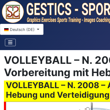
Sprache auswählen
Deutsch (DE)
VOLLEYBALL – N. 2008
Vorbereitung mit He
VOLLEYBALL – N. 2008 – An
Hebung und Verteidigung