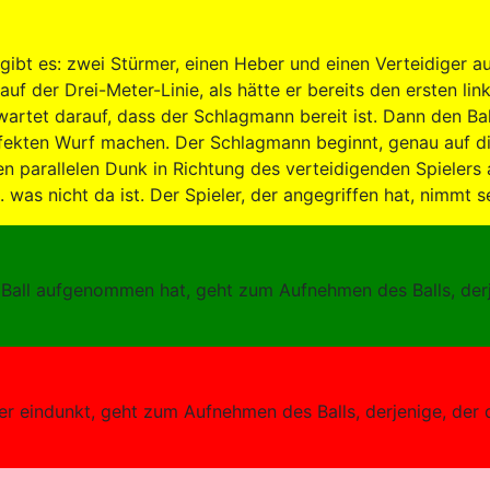
r gibt es: zwei Stürmer, einen Heber und einen Verteidiger a
auf der Drei-Meter-Linie, als hätte er bereits den ersten l
artet darauf, dass der Schlagmann bereit ist. Dann den Ball
rfekten Wurf machen. Der Schlagmann beginnt, genau auf 
n parallelen Dunk in Richtung des verteidigenden Spielers 
 was nicht da ist. Der Spieler, der angegriffen hat, nimmt se
en Ball aufgenommen hat, geht zum Aufnehmen des Balls, de
 der eindunkt, geht zum Aufnehmen des Balls, derjenige, de