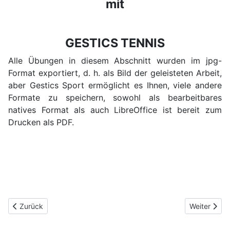
mit
GESTICS TENNIS
Alle Übungen in diesem Abschnitt wurden im jpg-
Format exportiert, d. h. als Bild der geleisteten Arbeit,
aber Gestics Sport ermöglicht es Ihnen, viele andere
Formate zu speichern, sowohl als bearbeitbares
natives Format als auch LibreOffice ist bereit zum
Drucken als PDF.
Vorheriger Beitrag: Gemischte Sportübungen - Neueste Übunge
Nächster B
Zurück
Weiter