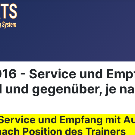
16 - Service und Empf
el und gegenüber, je n
ervice und Empfang mit Aufs
nach Position des Trainers