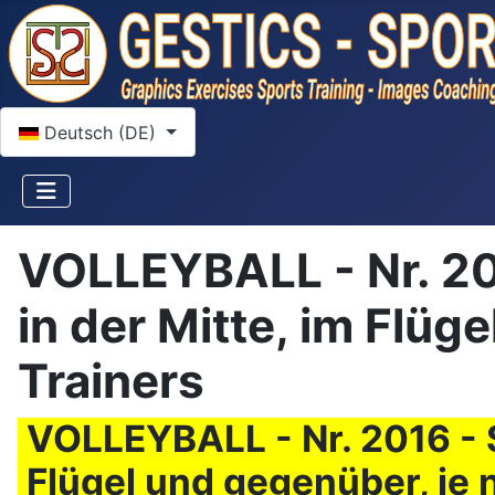
Sprache auswählen
Deutsch (DE)
VOLLEYBALL - Nr. 20
in der Mitte, im Flüg
Trainers
VOLLEYBALL - Nr. 2016 - S
Flügel und gegenüber, je 