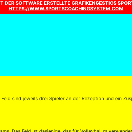
IT DER SOFTWARE ERSTELLTE GRAFIKEN
GESTICS SPOR
HTTPS://WWW.SPORTSCOACHINGSYSTEM.COM
eld sind jeweils drei Spieler an der Rezeption und ein Zusp
ms. Das Feld ist dasjenige, das für Volleyball m verwende