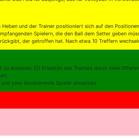
Heben und der Trainer positioniert sich auf den Positionen 
empfangenden Spielern, die den Ball dem Setter geben müs
rückgibt, der getroffen hat. Nach etwa 10 Treffern wechsel
 4 zu ersetzen; (2) Ersetzen des Trainers durch zwei Offens
zen;
3 und zwei blockierende Spieler einsetzen