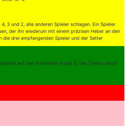
4, 3 und 2, alle anderen Spieler schlagen. Ein Spieler
sen, der ihn wiederum mit einem präzisen Heber an den
n die drei empfangenden Spieler und der Setter
ivspieler auf den Positionen 4 und 3; den Trainer durch