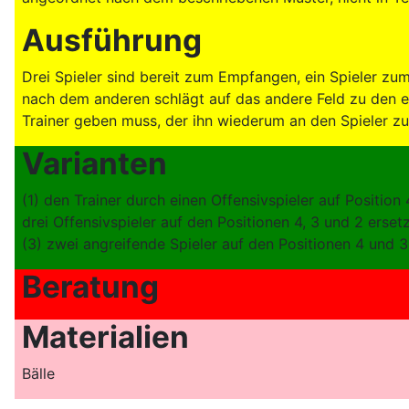
Ausführung
Drei Spieler sind bereit zum Empfangen, ein Spieler zum 
nach dem anderen schlägt auf das andere Feld zu den 
Trainer geben muss, der ihn wiederum an den Spieler zu
Varianten
(1) den Trainer durch einen Offensivspieler auf Position
drei Offensivspieler auf den Positionen 4, 3 und 2 erset
(3) zwei angreifende Spieler auf den Positionen 4 und 
Beratung
Materialien
Bälle