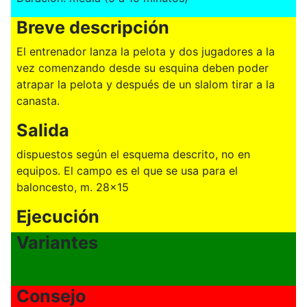
Breve descripción
El entrenador lanza la pelota y dos jugadores a la
vez comenzando desde su esquina deben poder
atrapar la pelota y después de un slalom tirar a la
canasta.
Salida
dispuestos según el esquema descrito, no en
equipos. El campo es el que se usa para el
baloncesto, m. 28x15
Ejecución
Variantes
Consejo