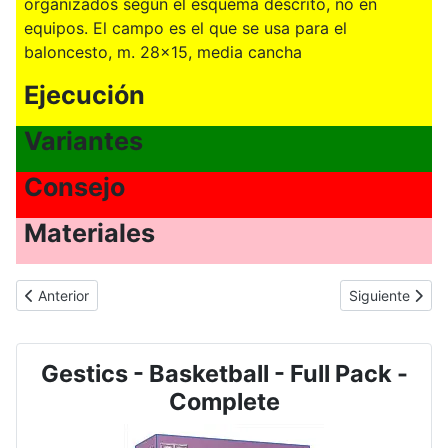
organizados según el esquema descrito, no en
equipos. El campo es el que se usa para el
baloncesto, m. 28x15, media cancha
Ejecución
Variantes
Consejo
Materiales
Artículo anterior: BALONCESTO - N.3074 - Toccamuro, partido d
Artículo sigui
Anterior
Siguiente
Gestics - Basketball - Full Pack -
Complete