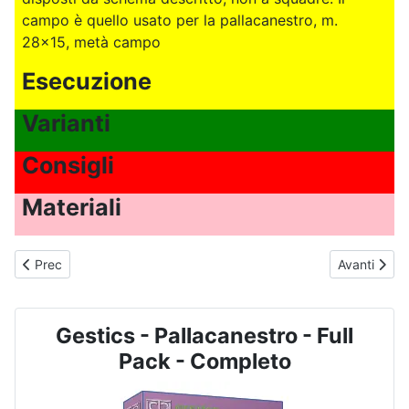
campo è quello usato per la pallacanestro, m.
28x15, metà campo
Esecuzione
Varianti
Consigli
Materiali
Articolo precedente: PALLACANESTRO - N. 3074 - Toccamuro, gar
Articolo suc
Prec
Avanti
Gestics - Pallacanestro - Full
Pack - Completo