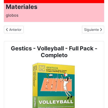
Materiales
globos
Artículo anterior: VOLEIBOL - N. 2008 - Ataque desde la primera
Artículo sigui
Anterior
Siguiente
Gestics - Volleyball - Full Pack -
Completo