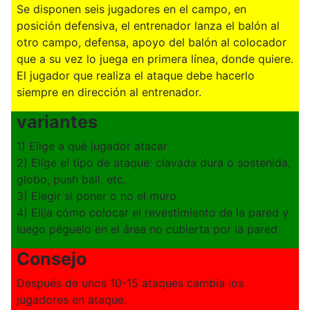
Se disponen seis jugadores en el campo, en
posición defensiva, el entrenador lanza el balón al
otro campo, defensa, apoyo del balón al colocador
que a su vez lo juega en primera línea, donde quiere.
El jugador que realiza el ataque debe hacerlo
siempre en dirección al entrenador.
variantes
1) Elige a qué jugador atacar
2) Elige el tipo de ataque: clavada dura o sostenida,
globo, push ball, etc.
3) Elegir si poner o no el muro
4) Elija cómo colocar el revestimiento de la pared y
luego péguelo en el área no cubierta por la pared
Consejo
Después de unos 10-15 ataques cambia los
jugadores en ataque.