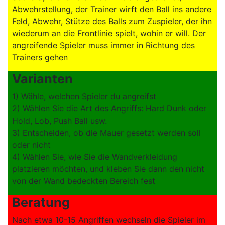
Abwehrstellung, der Trainer wirft den Ball ins andere
Feld, Abwehr, Stütze des Balls zum Zuspieler, der ihn
wiederum an die Frontlinie spielt, wohin er will. Der
angreifende Spieler muss immer in Richtung des
Trainers gehen
Varianten
1) Wähle, welchen Spieler du angreifst
2) Wählen Sie die Art des Angriffs: Hard Dunk oder
Hold, Lob, Push Ball usw.
3) Entscheiden, ob die Mauer gesetzt werden soll
oder nicht
4) Wählen Sie, wie Sie die Wandverkleidung
platzieren möchten, und kleben Sie dann den nicht
von der Wand bedeckten Bereich fest
Beratung
Nach etwa 10-15 Angriffen wechseln die Spieler im