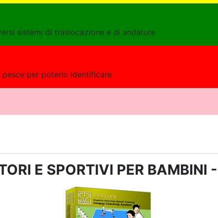
ersi sistemi di traslocazione e di andature
pesce per poterlo identificare
BINI - N. 0009 - occhi puntati
TORI E SPORTIVI PER BAMBINI - 