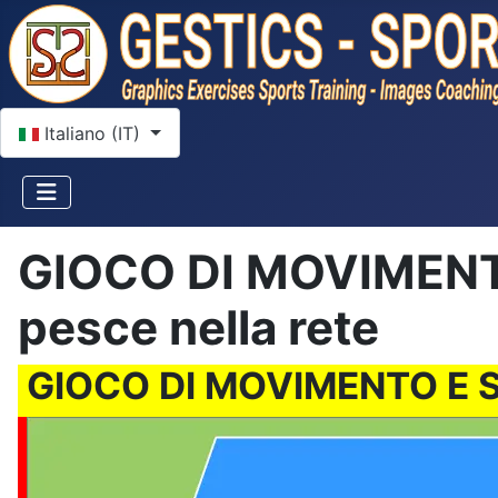
Seleziona la tua lingua
Italiano (IT)
GIOCO DI MOVIMENTO
pesce nella rete
GIOCO DI MOVIMENTO E SPO