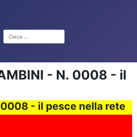
Cerca
INI - N. 0008 - il
08 - il pesce nella rete