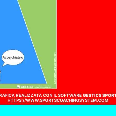
RAFICA REALIZZATA CON IL SOFTWARE
GESTICS SPOR
HTTPS://WWW.SPORTSCOACHINGSYSTEM.COM