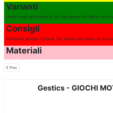
Varianti
Usare negli spostamenti, sia del pesce che della rete div
Consigli
cambiare spesso il pesce. Far alzare una mano al nuovo 
Materiali
Articolo precedente: GIOCO DI MOVIMENTO E SPORTIVO PER BAM
Prec
Gestics - GIOCHI MO