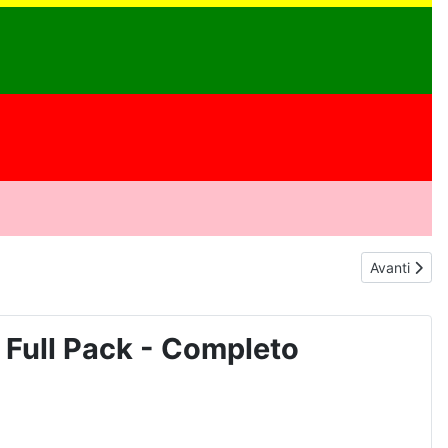
Articolo s
Avanti
Full Pack - Completo