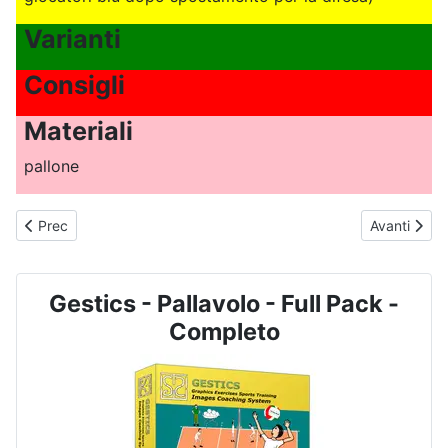
Varianti
Consigli
Materiali
pallone
Articolo precedente: PALLAVOLO - N. 2062 - Gioco Minivolley - Il
Articolo suc
Prec
Avanti
Gestics - Pallavolo - Full Pack -
Completo