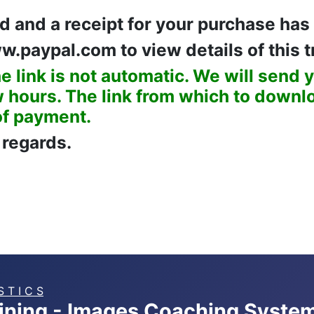
 and a receipt for your purchase has
w.paypal.com to view details of this t
e link is not automatic. We will send y
 hours. The link from which to downloa
of payment.
 regards.
S T I C S
aining - Images Coaching Syste