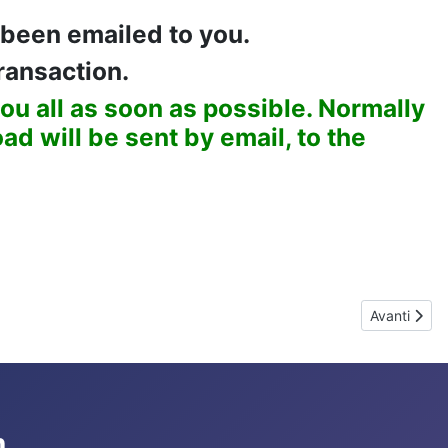
 been emailed to you.
ransaction.
ou all as soon as possible. N
ormally
d will be sent by email, to the
Articolo suc
Avanti
m