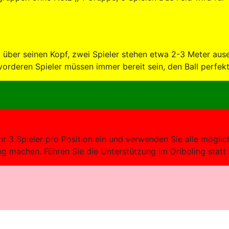
über seinen Kopf, zwei Spieler stehen etwa 2-3 Meter ausein
ie vorderen Spieler müssen immer bereit sein, den Ball perf
ähr 3 Spieler pro Position ein und verwenden Sie alle mögl
ung machen. Führen Sie die Unterstützung im Dribbling statt
ruppen ohne Netz - Kurze Unterstützung, lange Unterstützung und R