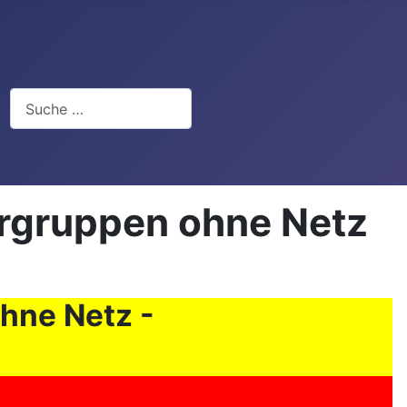
Suchen
rgruppen ohne Netz
hne Netz -