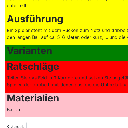
unterteilt
Ausführung
Ein Spieler steht mit dem Rücken zum Netz und dribbelt 
den langen Ball auf ca. 5-6 Meter, oder kurz, ... und d
Varianten
Ratschläge
Teilen Sie das Feld in 3 Korridore und setzen Sie ungef
Spieler, der dribbelt, mit denen aus, die die Unterstütz
Materialien
Ballon
Vorheriger Beitrag: VOLLEYBALL - N. 2004 - Übungen in Dreierg
Zurück