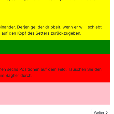
ander. Derjenige, der dribbelt, wenn er will, schiebt
ekt auf den Kopf des Setters zurückzugeben.
ichen sechs Positionen auf dem Feld. Tauschen Sie den
 im Bagher durch.
ückkehr in die Reihe
Nächster Be
Weiter