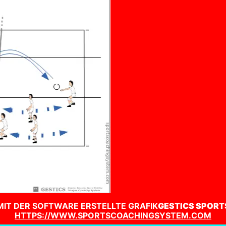
MIT DER SOFTWARE ERSTELLTE GRAFIK
GESTICS SPORT
HTTPS://WWW.SPORTSCOACHINGSYSTEM.COM