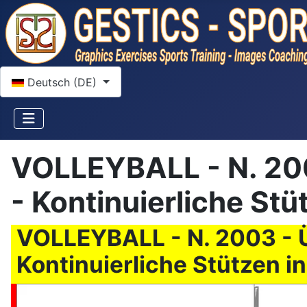
Sprache auswählen
Deutsch (DE)
VOLLEYBALL - N. 200
- Kontinuierliche St
VOLLEYBALL - N. 2003 - Ü
Kontinuierliche Stützen i