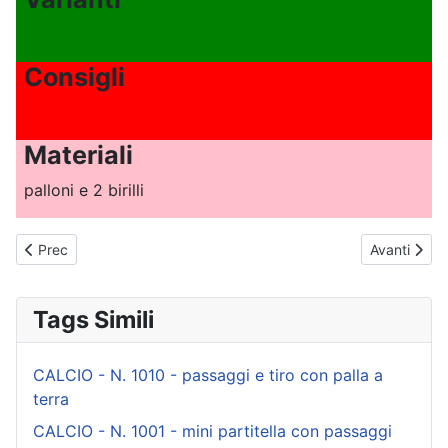
Consigli
Materiali
palloni e 2 birilli
Articolo precedente: CALCIO - N. 1007 - attacco combinato alla
Articolo su
Prec
Avanti
Tags Simili
CALCIO - N. 1010 - passaggi e tiro con palla a
terra
CALCIO - N. 1001 - mini partitella con passaggi