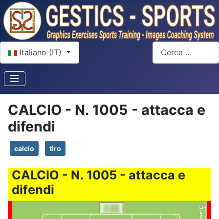
Seleziona la tua lingua
Cerca
Italiano (IT)
CALCIO - N. 1005 - attacca e
difendi
calcio
tiro
CALCIO - N. 1005 - attacca e
difendi