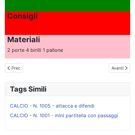
Consigli
Materiali
2 porte 4 birilli 1 pallone
Articolo precedente: CALCIO - N. 1011 - difendi e ripiega
Articolo suc
Prec
Avanti
Tags Simili
CALCIO - N. 1005 - attacca e difendi
CALCIO - N. 1001 - mini partitella con passaggi