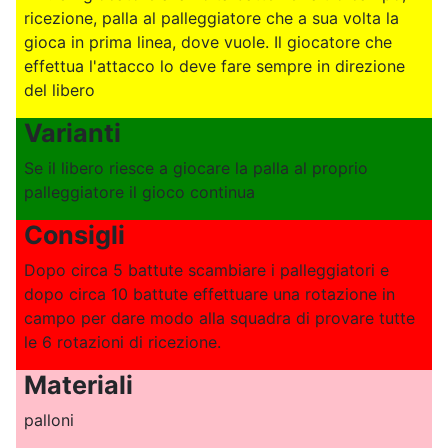
ricezione, palla al palleggiatore che a sua volta la
gioca in prima linea, dove vuole. Il giocatore che
effettua l'attacco lo deve fare sempre in direzione
del libero
Varianti
Se il libero riesce a giocare la palla al proprio
palleggiatore il gioco continua
Consigli
Dopo circa 5 battute scambiare i palleggiatori e
dopo circa 10 battute effettuare una rotazione in
campo per dare modo alla squadra di provare tutte
le 6 rotazioni di ricezione.
Materiali
palloni