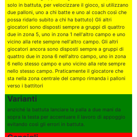
solo in battuta, per velocizzare il gioco, si utilizzano
due palloni, uno a chi batte e uno al coach così che
possa ridarlo subito a chi ha battuto) Gli altri
giocatori sono disposti sempre a gruppi di quattro
due in zona 5, uno in zona 1 nell'altro campo e uno
vicino alla rete sempre nell'altro campo. Gli altri
giocatori ancora sono disposti sempre a gruppi di
quattro due in zona 6 nell'altro campo, uno in zona
6 nello stesso campo e uno vicino alla rete sempre
nello stesso campo. Praticamente il giocatore che
sta nella zona centrale del campo rimanda i palloni
verso i battitori
Varianti
anziché la battuta lanciare la palla a due mani da
sopra la testa per accentuare il lavoro di appoggio
evitando così gli errori in battuta.