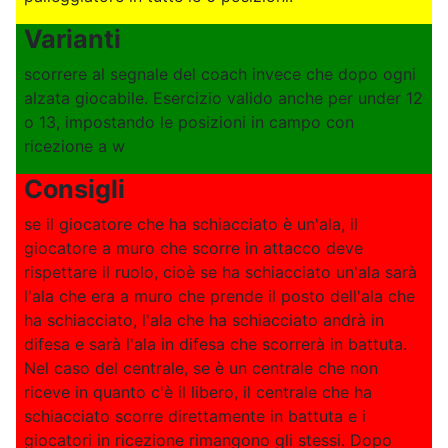
Varianti
scorrere al segnale del coach invece che dopo ogni
alzata giocabile. Esercizio valido anche per under 12
o 13, impostando le posizioni in campo con
ricezione a w
Consigli
se il giocatore che ha schiacciato è un'ala, il
giocatore a muro che scorre in attacco deve
rispettare il ruolo, cioè se ha schiacciato un'ala sarà
l'ala che era a muro che prende il posto dell'ala che
ha schiacciato, l'ala che ha schiacciato andrà in
difesa e sarà l'ala in difesa che scorrerà in battuta.
Nel caso del centrale, se è un centrale che non
riceve in quanto c'è il libero, il centrale che ha
schiacciato scorre direttamente in battuta e i
giocatori in ricezione rimangono gli stessi. Dopo