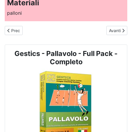
Materiali
palloni
Articolo precedente: PALLAVOLO - N. 2006 - Appoggio, alzata e att
Articolo suc
Prec
Avanti
Gestics - Pallavolo - Full Pack -
Completo