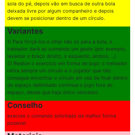
sola do pé, depois vão em busca de outra bola
deixada livre por algum companheiro e depois
devem se posicionar dentro de um círculo.
Variantes
1) Para forçá-los a olhar não só para a bola, o
treinador dará ao comando um gesto (por exemplo,
levantar o braço direito, o esquerdo, ambos, ...)
2) Realize o exercício em forma de jogo: o treinador
retira sempre um círculo e o jogador que não
consegue encontrar o círculo em vez de ficar dentro
do espaço delimitado continua o jogo fora do
espaço, desde que haja único vencedor.
Conselho
execute o comando solicitado da melhor forma
possível