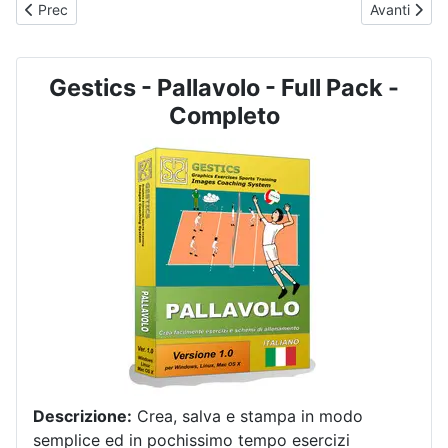
Articolo precedente: PALLAVOLO - N. 2011 - Attacco efficace da 
Articolo su
Prec
Avanti
Gestics - Pallavolo - Full Pack -
Completo
Descrizione:
Crea, salva e stampa in modo
semplice ed in pochissimo tempo esercizi